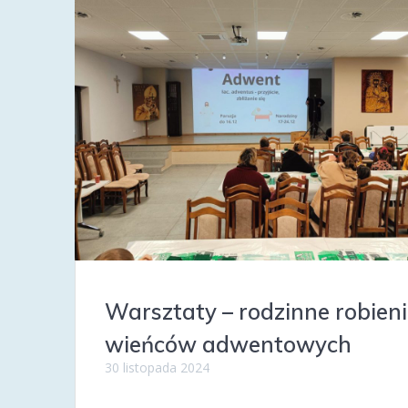
Warsztaty – rodzinne robien
wieńców adwentowych
30 listopada 2024