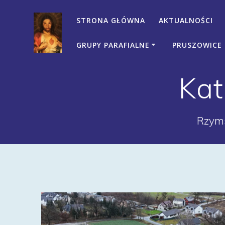
Przejdź
do
STRONA GŁÓWNA
AKTUALNOŚCI
treści
GRUPY PARAFIALNE
PRUSZOWICE
Kat
Rzyms