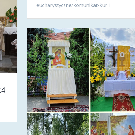
eucharystyczne/komunikat-kurii
24