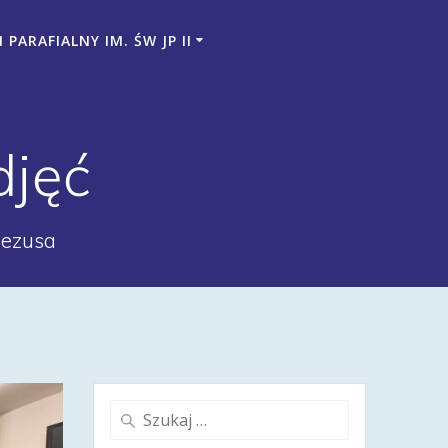
PARAFIALNY IM. ŚW JP II
djęć
Jezusa
Szukaj: