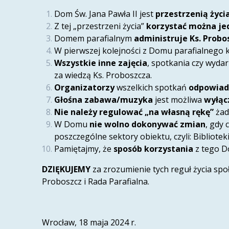
Dom Św. Jana Pawła II jest
przestrzenią życi
Z tej „przestrzeni życia”
korzystać można je
Domem parafialnym
administruje Ks. Probo
W pierwszej kolejności z Domu parafialnego
Wszystkie inne zajęcia
, spotkania czy wyd
za wiedzą Ks. Proboszcza.
Organizatorzy
wszelkich spotkań
odpowiada
Głośna zabawa/muzyka
jest możliwa
wyłącz
Nie należy regulować „na własną rękę”
żad
W Domu
nie wolno dokonywać zmian
, gdy
poszczególne sektory obiektu, czyli: Bibliote
Pamiętajmy, że
sposób korzystania
z tego D
DZIĘKUJEMY
za zrozumienie tych reguł życia spo
Proboszcz i Rada Parafialna.
Wrocław, 18 maja 2024 r.