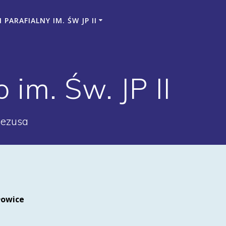
PARAFIALNY IM. ŚW JP II
im. Św. JP II
Jezusa
łowice