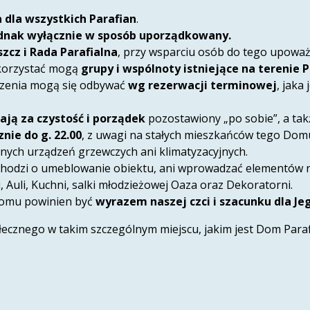
a dla wszystkich Parafian
.
dnak wyłącznie w sposób uporządkowany.
szcz i Rada Parafialna
, przy wsparciu osób do tego upoważ
 korzystać mogą
grupy i wspólnoty istniejące na terenie P
arzenia mogą się odbywać
wg rezerwacji terminowej
, jaka
ją za czystość i porządek
pozostawiony „po sobie”, a ta
nie do g. 22.00
, z uwagi na stałych mieszkańców tego Dom
nych urządzeń grzewczych ani klimatyzacyjnych.
 chodzi o umeblowanie obiektu, ani wprowadzać elementów 
ki, Auli, Kuchni, salki młodzieżowej Oaza oraz Dekoratorni.
omu powinien być
wyrazem naszej czci i szacunku dla Je
łecznego w takim szczególnym miejscu, jakim jest Dom Parafial