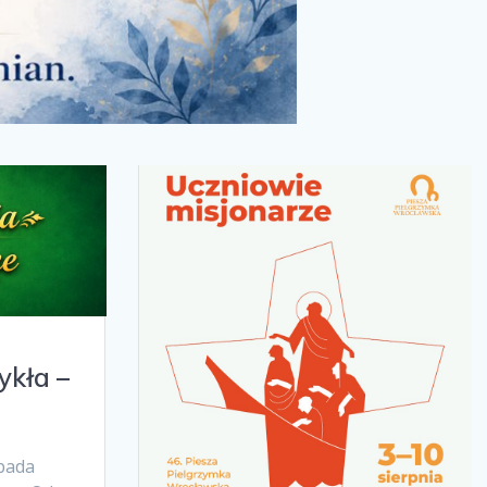
ykła –
pada