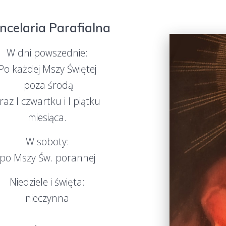
ncelaria Parafialna
W dni powszednie:
Po każdej Mszy Świętej
poza środą
raz I czwartku i I piątku
miesiąca.
W soboty:
po Mszy Św. porannej
Niedziele i święta:
nieczynna