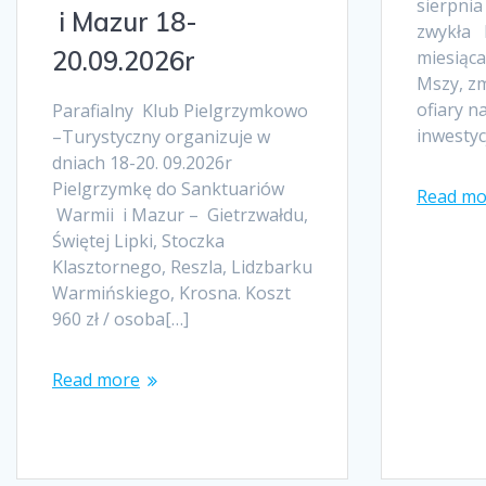
sierpnia 
i Mazur 18-
zwykła 
20.09.2026r
miesiąca
Mszy, zm
ofiary n
Parafialny Klub Pielgrzymkowo
inwestyc
–Turystyczny organizuje w
dniach 18-20. 09.2026r
Pielgrzymkę do Sanktuariów
Read mo
Warmii i Mazur – Gietrzwałdu,
Świętej Lipki, Stoczka
Klasztornego, Reszla, Lidzbarku
Warmińskiego, Krosna. Koszt
960 zł / osoba[…]
Read more