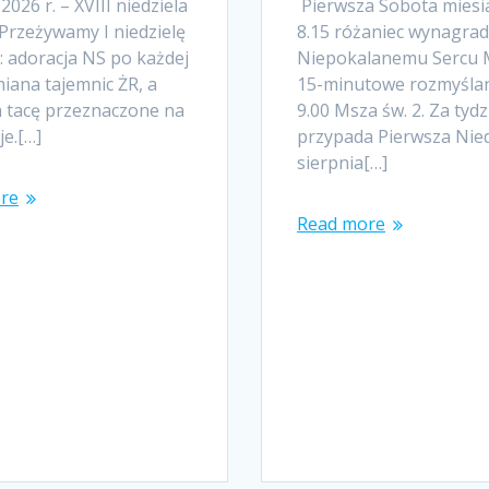
2026 r. – XVIII niedziela
Pierwsza Sobota miesi
Przeżywamy I niedzielę
8.15 różaniec wynagrad
: adoracja NS po każdej
Niepokalanemu Sercu M
iana tajemnic ŻR, a
15-minutowe rozmyślan
a tacę przeznaczone na
9.00 Msza św. 2. Za tydz
je.[…]
przypada Pierwsza Nied
sierpnia[…]
re
Read more