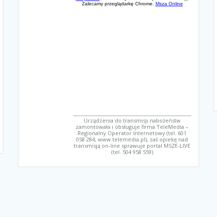
Urządzenia do transmisji nabożeństw
zamontowała i obsługuje firma TeleMedia –
Regionalny Operator Internetowy (tel. 601
058 284, www.telemedia.pl), zaś opiekę nad
transmisją on-line sprawuje portal MSZE-LIVE
(tel. 504 958 559)