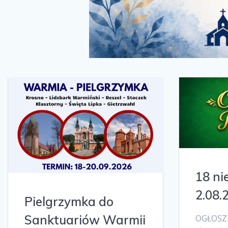
18 ni
2.08.
Pielgrzymka do
Sanktuariów Warmii
OGŁOSZE