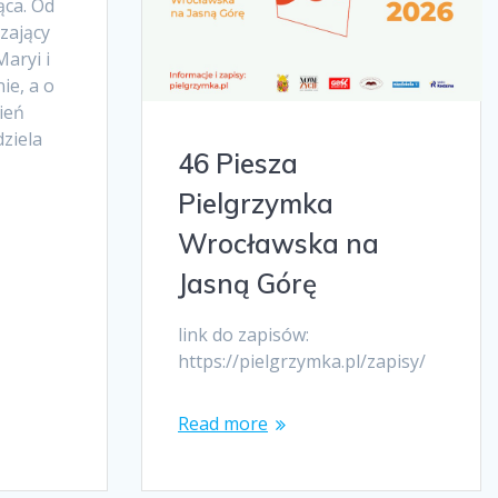
ąca. Od
zający
aryi i
ie, a o
ień
ziela
46 Piesza
Pielgrzymka
Wrocławska na
Jasną Górę
link do zapisów:
https://pielgrzymka.pl/zapisy/
Read more