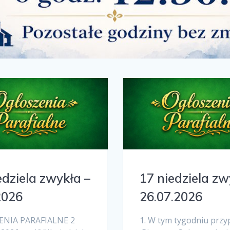
edziela zwykła –
17 niedziela zw
2026
26.07.2026
NIA PARAFIALNE 2
1. W tym tygodniu przy