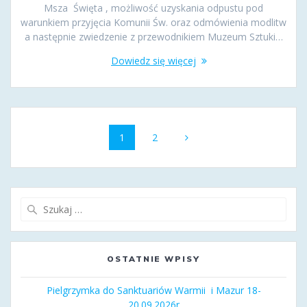
Msza Święta , możliwość uzyskania odpustu pod
warunkiem przyjęcia Komunii Św. oraz odmówienia modlitw
a następnie zwiedzenie z przewodnikiem Muzeum Sztuki…
Dowiedz się więcej
Nawigacja
Strona
Strona
1
2
po
wpisach
Szukaj:
OSTATNIE WPISY
Pielgrzymka do Sanktuariów Warmii i Mazur 18-
20.09.2026r