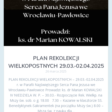
PLAN REKOLEKCJI
WIELKOPOSTNYCH 29.03.-02.04.2025
26 marca 2025
PLAN REKOLEKCJI WIELKOPOSTNYCH – 29.03.-02.04.2025
r. w Parafii Najświętszego Serca Pana Jezusa we
Wrocławiu-Pawłowice Prowadzi: ks. dr Marian KOWALSKI
IV NIEDZIELA W. P. – 30.03.- Rozpoczęcie Rek. Wielkp. na
Mszy św. sob. o g. 18.00 7.30 – Kazanie w klasztorze SS.
Benedyktynek-Sakramentek (na początku Mszy św.) 8.00 –
Msza św. z nauką dla…