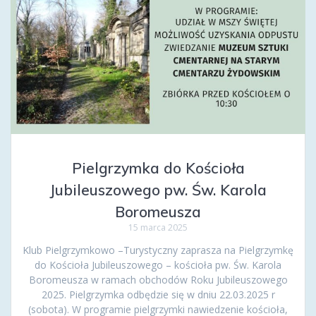
Pielgrzymka do Kościoła
Jubileuszowego pw. Św. Karola
Boromeusza
15 marca 2025
Klub Pielgrzymkowo –Turystyczny zaprasza na Pielgrzymkę
do Kościoła Jubileuszowego – kościoła pw. Św. Karola
Boromeusza w ramach obchodów Roku Jubileuszowego
2025. Pielgrzymka odbędzie się w dniu 22.03.2025 r
(sobota). W programie pielgrzymki nawiedzenie kościoła,