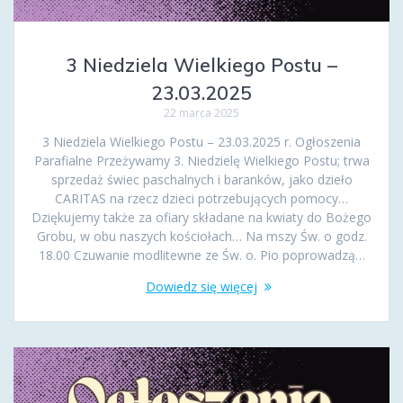
3 Niedziela Wielkiego Postu –
23.03.2025
22 marca 2025
3 Niedziela Wielkiego Postu – 23.03.2025 r. Ogłoszenia
Parafialne Przeżywamy 3. Niedzielę Wielkiego Postu; trwa
sprzedaż świec paschalnych i baranków, jako dzieło
CARITAS na rzecz dzieci potrzebujących pomocy…
Dziękujemy także za ofiary składane na kwiaty do Bożego
Grobu, w obu naszych kościołach… Na mszy Św. o godz.
18.00 Czuwanie modlitewne ze Św. o. Pio poprowadzą…
Dowiedz się więcej