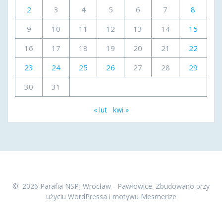
2
3
4
5
6
7
8
9
10
11
12
13
14
15
16
17
18
19
20
21
22
23
24
25
26
27
28
29
30
31
« lut
kwi »
© 2026 Parafia NSPJ Wrocław - Pawłowice. Zbudowano przy
użyciu WordPressa i
motywu Mesmerize