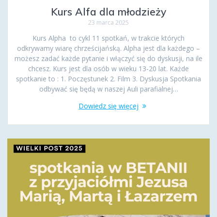
Kurs Alfa dla młodzieży
23 marca 2025
Kurs Alpha to cykl 11 spotkań, w trakcie których
odkrywamy wiarę chrześcijańską. Alpha jest dla każdego –
możesz zadać każde pytanie i włączyć się do dyskusji, na ile
chcesz. Kurs jest dla osób w wieku 13-20 lat. Każde
spotkanie to : 1. Poczęstunek 2. Film 3. Dyskusja Spotkania
odbywać się będą w naszej Auli parafialnej…
Dowiedz się więcej