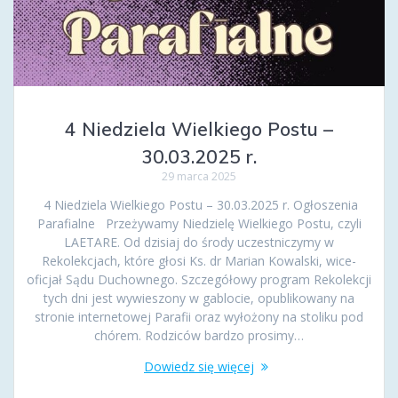
4 Niedziela Wielkiego Postu –
30.03.2025 r.
29 marca 2025
4 Niedziela Wielkiego Postu – 30.03.2025 r. Ogłoszenia
Parafialne Przeżywamy Niedzielę Wielkiego Postu, czyli
LAETARE. Od dzisiaj do środy uczestniczymy w
Rekolekcjach, które głosi Ks. dr Marian Kowalski, wice-
oficjał Sądu Duchownego. Szczegółowy program Rekolekcji
tych dni jest wywieszony w gablocie, opublikowany na
stronie internetowej Parafii oraz wyłożony na stoliku pod
chórem. Rodziców bardzo prosimy…
Dowiedz się więcej