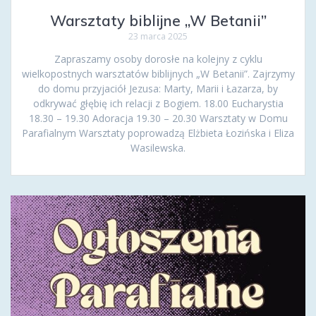
Warsztaty biblijne „W Betanii”
23 marca 2025
Zapraszamy osoby dorosłe na kolejny z cyklu
wielkopostnych warsztatów biblijnych „W Betanii”. Zajrzymy
do domu przyjaciół Jezusa: Marty, Marii i Łazarza, by
odkrywać głębię ich relacji z Bogiem. 18.00 Eucharystia
18.30 – 19.30 Adoracja 19.30 – 20.30 Warsztaty w Domu
Parafialnym Warsztaty poprowadzą Elżbieta Łozińska i Eliza
Wasilewska.