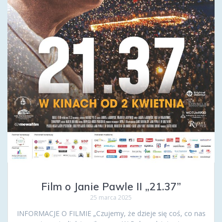
Film o Janie Pawle II „21.37”
25 marca 2025
INFORMACJE O FILMIE „Czujemy, że dzieje się coś, co nas