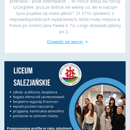
przerasta – pisali dziennikarze. – W Polsce dzieją się rzeczy
szczególne. Jeszcze dobrze nie wiemy co, ale w naszym
życiu pojawia się nowa jakość”. 21.37 to opowieść o
nieprawdopodobnych wydarzeniach, które miały miejsce w
Polsce po śmierci Jana Pawła II. To, czego doświadczyliśmy
po 2…
Dowiedz się więcej