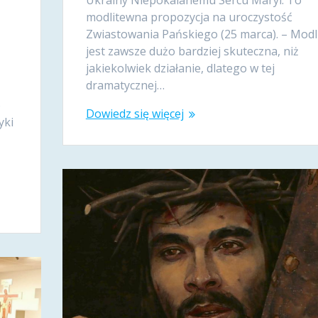
y
modlitewna propozycja na uroczystość
Zwiastowania Pańskiego (25 marca). – Modl
jest zawsze dużo bardziej skuteczna, niż
h
jakiekolwiek działanie, dlatego w tej
dramatycznej…
o
Dowiedz się więcej
yki