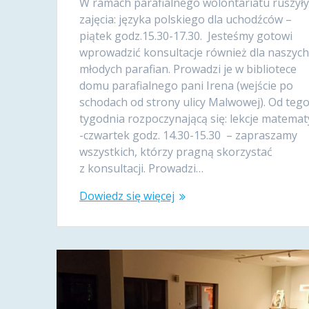
W ramach parafialnego wolontariatu ruszył
zajęcia: języka polskiego dla uchodźców –
piątek godz.15.30-17.30. Jesteśmy gotowi
wprowadzić konsultacje również dla naszyc
młodych parafian. Prowadzi je w bibliotece
domu parafialnego pani Irena (wejście po
schodach od strony ulicy Malwowej). Od teg
tygodnia rozpoczynającą się: lekcje matemat
-czwartek godz. 14.30-15.30 – zapraszamy
wszystkich, którzy pragną skorzystać
z konsultacji. Prowadzi…
Dowiedz się więcej