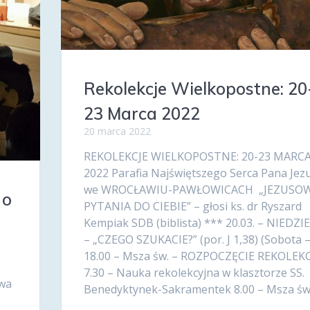
Rekolekcje Wielkopostne: 20
23 Marca 2022
20 marca 2022
REKOLEKCJE WIELKOPOSTNE: 20-23 MARC
2022 Parafia Najświętszego Serca Pana Jez
we WROCŁAWIU-PAWŁOWICACH „JEZUSO
 o
PYTANIA DO CIEBIE” – głosi ks. dr Ryszard
Kempiak SDB (biblista) *** 20.03. – NIEDZI
– „CZEGO SZUKACIE?” (por. J 1,38) (Sobota 
18.00 – Msza św. – ROZPOCZĘCIE REKOLEKC
7.30 – Nauka rekolekcyjna w klasztorze SS.
twa
Benedyktynek-Sakramentek 8.00 – Msza św