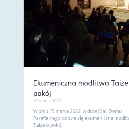
Ekumeniczna modlitwa Taize
pokój
15 marca 2022
W dniu 15 marca 2022 w dużej Sali Domu
Parafialnego odbyła się ekumeniczna modli
Taize o pokój.