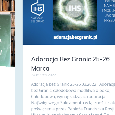
Adoracja Bez Granic 25-26
Marca
24 marca 2022
Adoracja bez Granic 25-26.03.2022 Adoracj
bez Granic: całodobowa modlitwa o pokój
Całodobowa, wynagradzająca adoracja
Najświętszego Sakramentu w łączności z a
poświęcenia przez Papieża Franciszka Rosji 
Ukrainy Niepokalanemu Sercu Maryi. To