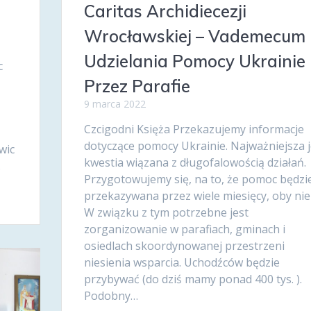
Caritas Archidiecezji
,
Wrocławskiej – Vademecum
Udzielania Pomocy Ukrainie
c
Przez Parafie
9 marca 2022
Czcigodni Księża Przekazujemy informacje
dotyczące pomocy Ukrainie. Najważniejsza j
wic
kwestia wiązana z długofalowością działań.
…
Przygotowujemy się, na to, że pomoc będzi
przekazywana przez wiele miesięcy, oby nie 
W związku z tym potrzebne jest
zorganizowanie w parafiach, gminach i
osiedlach skoordynowanej przestrzeni
niesienia wsparcia. Uchodźców będzie
przybywać (do dziś mamy ponad 400 tys. ).
Podobny…