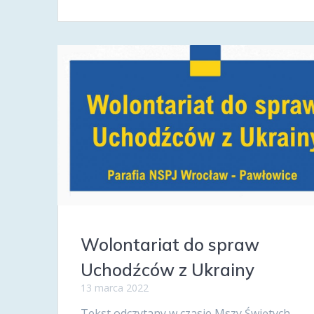
Wolontariat do spraw
Uchodźców z Ukrainy
13 marca 2022
Tekst odczytany w czasie Mszy Świętych