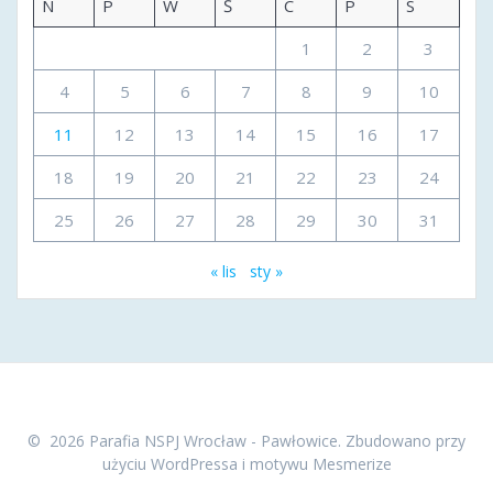
N
P
W
Ś
C
P
S
1
2
3
4
5
6
7
8
9
10
11
12
13
14
15
16
17
18
19
20
21
22
23
24
25
26
27
28
29
30
31
« lis
sty »
© 2026 Parafia NSPJ Wrocław - Pawłowice. Zbudowano przy
użyciu WordPressa i
motywu Mesmerize