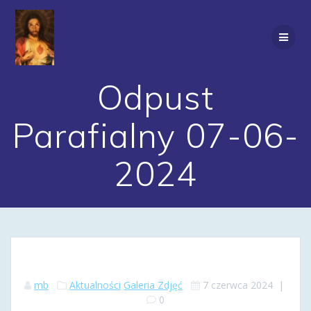
Przejdź
do
treści
Odpust
Parafialny 07-06-
2024
mb
Aktualności
Galeria Zdjęć
7 czerwca 2024
|
0