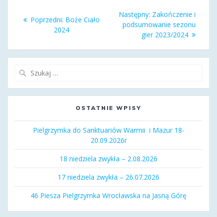
Nawigacja
Następny
Następny:
Zakończenie i
Poprzedni
Poprzedni:
Boże Ciało
wpisu
wpis:
podsumowanie sezonu
wpis:
2024
gier 2023/2024
Szukaj:
OSTATNIE WPISY
Pielgrzymka do Sanktuariów Warmii i Mazur 18-
20.09.2026r
18 niedziela zwykła – 2.08.2026
17 niedziela zwykła – 26.07.2026
46 Piesza Pielgrzymka Wrocławska na Jasną Górę