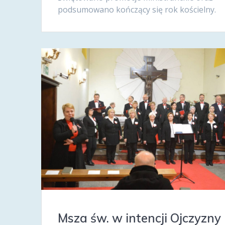
podsumowano kończący się rok kościelny.
Msza św. w intencji Ojczyzny 