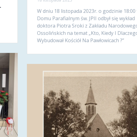
–
W dniu 18 listopada 2023r. o godzinie 18:00
Domu Parafialnym św. JPII odbył się wykład
doktora Piotra Sroki z Zakładu Narodowego
Ossolińskich na temat „Kto, Kiedy I Dlaczeg
Wybudował Kościół Na Pawłowicach ?”