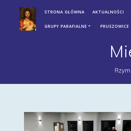
Przejdź
do
STRONA GŁÓWNA
AKTUALNOŚCI
treści
GRUPY PARAFIALNE
PRUSZOWICE
Mi
Rzyms