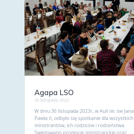
Agapa LSO
30 listopada 2023
W dniu 30 listopada 2023r, w Auli im. św Jana
Pawła II, odbyło się spotkanie dla wszystkich
ministrantów, ich rodziców i rodzeństwa.
Świętowano promocje ministranckie oraz