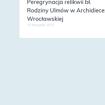
Peregrynacja relikwii bł.
Rodziny Ulmów w Archidiecez
Wrocławskiej
10 listopada 2023