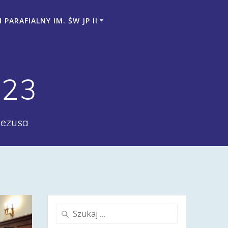
PARAFIALNY IM. ŚW JP II
023
Jezusa
Szukaj: