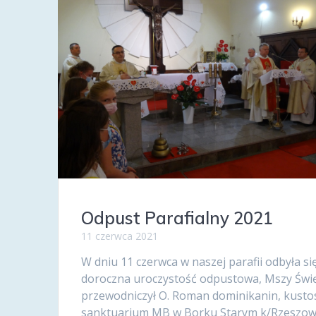
Odpust Parafialny 2021
11 czerwca 2021
W dniu 11 czerwca w naszej parafii odbyła si
doroczna uroczystość odpustowa, Mszy Świę
przewodniczył O. Roman dominikanin, kusto
sanktuarium MB w Borku Starym k/Rzeszow