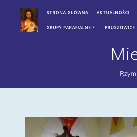
Przejdź
do
STRONA GŁÓWNA
AKTUALNOŚCI
treści
GRUPY PARAFIALNE
PRUSZOWICE
Mi
Rzyms