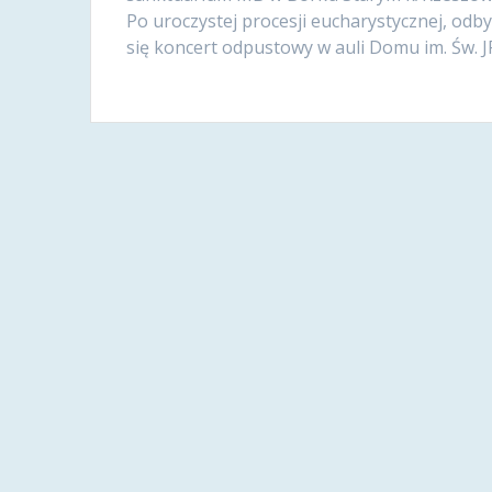
Po uroczystej procesji eucharystycznej, odby
się koncert odpustowy w auli Domu im. Św. JP