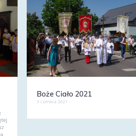
Boże Ciało 2021
3 czerwca 2021
ę
tej
sz
a.