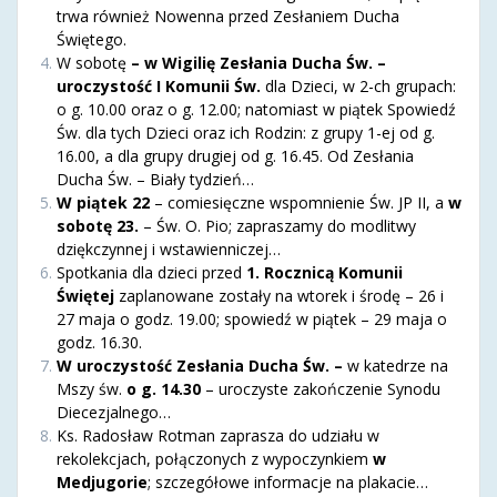
trwa również Nowenna przed Zesłaniem Ducha
Świętego.
W sobotę
– w Wigilię Zesłania Ducha Św. –
uroczystość I Komunii Św.
dla Dzieci, w 2-ch grupach:
o g. 10.00 oraz o g. 12.00; natomiast w piątek Spowiedź
Św. dla tych Dzieci oraz ich Rodzin: z grupy 1-ej od g.
16.00, a dla grupy drugiej od g. 16.45. Od Zesłania
Ducha Św. – Biały tydzień…
W piątek 22
– comiesięczne wspomnienie Św. JP II, a
w
sobotę 23.
– Św. O. Pio; zapraszamy do modlitwy
dziękczynnej i wstawienniczej…
Spotkania dla dzieci przed
1. Rocznicą Komunii
Świętej
zaplanowane zostały na wtorek i środę – 26 i
27 maja o godz. 19.00; spowiedź w piątek – 29 maja o
godz. 16.30.
W uroczystość Zesłania Ducha Św. –
w katedrze na
Mszy św.
o g. 14.30
– uroczyste zakończenie Synodu
Diecezjalnego…
Ks. Radosław Rotman zaprasza do udziału w
rekolekcjach, połączonych z wypoczynkiem
w
Medjugorie
; szczegółowe informacje na plakacie…