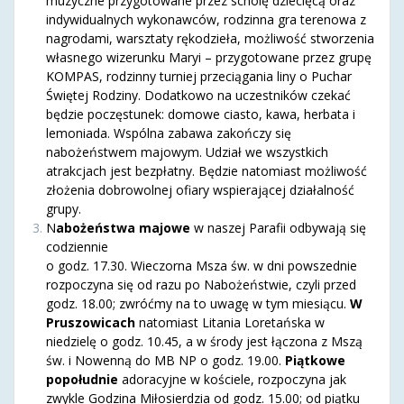
muzyczne przygotowane przez scholę dziecięcą oraz
indywidualnych wykonawców, rodzinna gra terenowa z
nagrodami, warsztaty rękodzieła, możliwość stworzenia
własnego wizerunku Maryi – przygotowane przez grupę
KOMPAS, rodzinny turniej przeciągania liny o Puchar
Świętej Rodziny. Dodatkowo na uczestników czekać
będzie poczęstunek: domowe ciasto, kawa, herbata i
lemoniada. Wspólna zabawa zakończy się
nabożeństwem majowym. Udział we wszystkich
atrakcjach jest bezpłatny. Będzie natomiast możliwość
złożenia dobrowolnej ofiary wspierającej działalność
grupy.
N
abożeństwa majowe
w naszej Parafii odbywają się
codziennie
o godz. 17.30. Wieczorna Msza św. w dni powszednie
rozpoczyna się od razu po Nabożeństwie, czyli przed
godz. 18.00; zwróćmy na to uwagę w tym miesiącu.
W
Pruszowicach
natomiast Litania Loretańska w
niedzielę o godz. 10.45, a w środy jest łączona z Mszą
św. i Nowenną do MB NP o godz. 19.00.
Piątkowe
popołudnie
adoracyjne w kościele, rozpoczyna jak
zwykle Godzina Miłosierdzia od godz. 15.00; od piątku