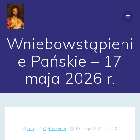
Przejdź
do
treści
Wniebowstąpieni
e Pańskie – 17
maja 2026 r.
mb
Ogłoszenia
16 maja 2026
|
0