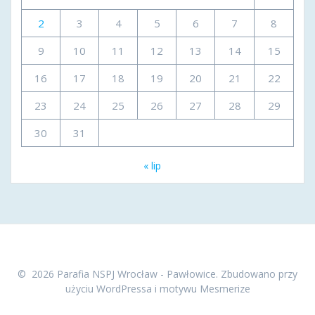
2
3
4
5
6
7
8
9
10
11
12
13
14
15
16
17
18
19
20
21
22
23
24
25
26
27
28
29
30
31
« lip
© 2026 Parafia NSPJ Wrocław - Pawłowice. Zbudowano przy
użyciu WordPressa i
motywu Mesmerize