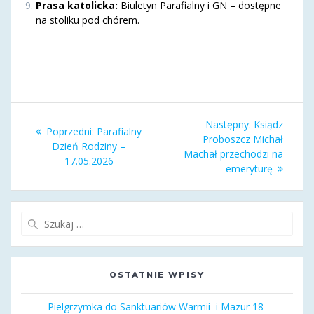
Prasa katolicka:
Biuletyn Parafialny i GN – dostępne
na stoliku pod chórem.
Nawigacja
Następny
Następny:
Ksiądz
Poprzedni
Poprzedni:
Parafialny
wpisu
wpis:
Proboszcz Michał
wpis:
Dzień Rodziny –
Machał przechodzi na
17.05.2026
emeryturę
Szukaj:
OSTATNIE WPISY
Pielgrzymka do Sanktuariów Warmii i Mazur 18-