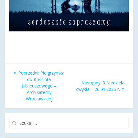
Nawigacja
Poprzedni
Poprzedni:
Pielgrzymka
wpisu
wpis:
do Kościoła
Następny
Następny:
3 Niedziela
Jubileuszowego –
wpis:
Zwykła – 26.01.2025 r.
Archikatedry
Wrocławskiej
Szukaj: