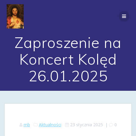
Przejdź
do
treści
Zaproszenie na
Koncert Kolęd
26.01.2025
mb
Aktualności
23 stycznia 2025
|
0