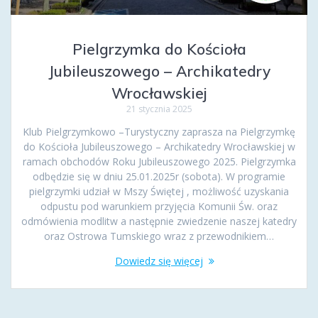
Pielgrzymka do Kościoła
Jubileuszowego – Archikatedry
Wrocławskiej
21 stycznia 2025
Klub Pielgrzymkowo –Turystyczny zaprasza na Pielgrzymkę
do Kościoła Jubileuszowego – Archikatedry Wrocławskiej w
ramach obchodów Roku Jubileuszowego 2025. Pielgrzymka
odbędzie się w dniu 25.01.2025r (sobota). W programie
pielgrzymki udział w Mszy Świętej , możliwość uzyskania
odpustu pod warunkiem przyjęcia Komunii Św. oraz
odmówienia modlitw a następnie zwiedzenie naszej katedry
oraz Ostrowa Tumskiego wraz z przewodnikiem…
Dowiedz się więcej