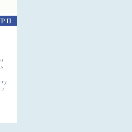
00 –
KA
zamy
ie