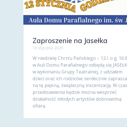
Zaproszenie na Jasełka
10 stycznia 2025
W niedzielę Chrztu Pańskiego – 12.I. o g. 16.
w Auli Domu Parafialnego odbędą się JASEŁ
w wykonaniu Grupy Teatralnej, z udziałem
dzieci oraz ich rodziców; serdecznie zapras
na tę piękną, świąteczną inscenizację. W czas
przedstawienia będzie można wesprzeć
działalność młodych artystów dobrowolną
ofiarą.