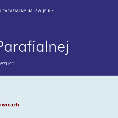
PARAFIALNY IM. ŚW JP II
Parafialnej
Jezusa
owicach.