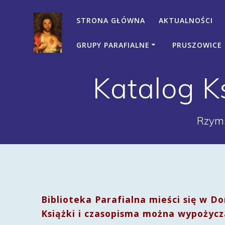
Przejdź
do
STRONA GŁÓWNA
AKTUALNOŚCI
treści
GRUPY PARAFIALNE
PRUSZOWICE
Katalog Ks
Rzyms
Biblioteka Parafialna mieści się w D
Książki i czasopisma można wypożycz