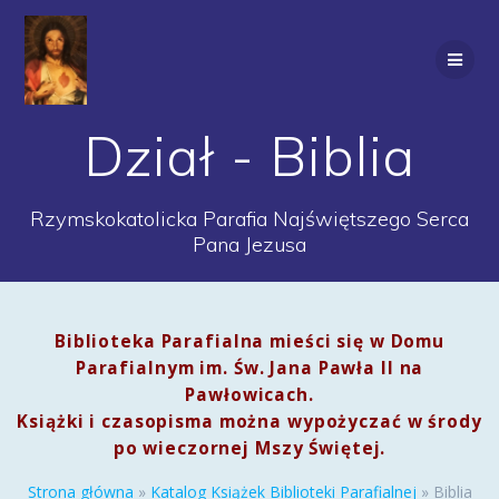
Przejdź
do
treści
Dział - Biblia
Rzymskokatolicka Parafia Najświętszego Serca
Pana Jezusa
Biblioteka Parafialna mieści się w Domu
Parafialnym im. Św. Jana Pawła II na
Pawłowicach.
Książki i czasopisma można wypożyczać w środy
po wieczornej Mszy Świętej.
Strona główna
»
Katalog Książek Biblioteki Parafialnej
»
Biblia