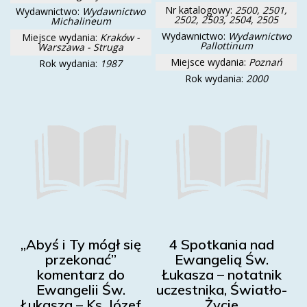
Nr katalogowy:
2500, 2501,
Wydawnictwo:
Wydawnictwo
2502, 2503, 2504, 2505
Michalineum
Wydawnictwo:
Wydawnictwo
Miejsce wydania:
Kraków -
Pallottinum
Warszawa - Struga
Miejsce wydania:
Poznań
Rok wydania:
1987
Rok wydania:
2000
„Abyś i Ty mógł się
4 Spotkania nad
przekonać”
Ewangelią Św.
komentarz do
Łukasza – notatnik
Ewangelii Św.
uczestnika, Światło-
Łukasza – Ks. Józef
Życie