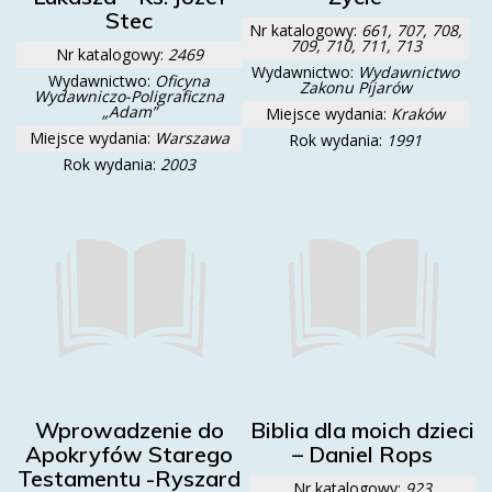
Stec
Nr katalogowy:
661, 707, 708,
709, 710, 711, 713
Nr katalogowy:
2469
Wydawnictwo:
Wydawnictwo
Wydawnictwo:
Oficyna
Zakonu Pijarów
Wydawniczo-Poligraficzna
„Adam”
Miejsce wydania:
Kraków
Miejsce wydania:
Warszawa
Rok wydania:
1991
Rok wydania:
2003
Wprowadzenie do
Biblia dla moich dzieci
Apokryfów Starego
– Daniel Rops
Testamentu -Ryszard
Nr katalogowy:
923