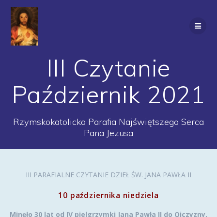
Przejdź
do
treści
III Czytanie
Październik 2021
Rzymskokatolicka Parafia Najświętszego Serca
Pana Jezusa
III PARAFIALNE CZYTANIE DZIEŁ ŚW. JANA PAWŁA II
10 października niedziela
Minęło 30 lat od IV pielgrzymki Jana Pawła II do Ojczyzny,