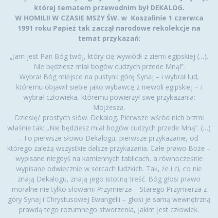
której tematem przewodnim był DEKALOG.
W HOMILII W CZASIE MSZY ŚW. w Koszalinie 1 czerwca
1991 roku Papież tak zaczął narodowe rekolekcje na
temat przykazań:
„Jam jest Pan Bóg twój, który cię wywiódł z ziemi egipskiej (…).
Nie będziesz miał bogów cudzych przede Mną!”.
Wybrał Bóg miejsce na pustyni: górę Synaj – i wybrał lud,
któremu objawił siebie jako wybawcę z niewoli egipskiej – i
wybrał człowieka, któremu powierzył swe przykazania:
Mojżesza.
Dziesięć prostych słów. Dekalog. Pierwsze wśród nich brzmi
właśnie tak: „Nie będziesz miał bogów cudzych przede Mną”. (…)
. To pierwsze słowo Dekalogu, pierwsze przykazanie, od
którego zależą wszystkie dalsze przykazania. Całe prawo Boże –
wypisane niegdyś na kamiennych tablicach, a równocześnie
wypisane odwiecznie w sercach ludzkich. Tak, że i ci, co nie
znają Dekalogu, znają jego istotną treść. Bóg głosi prawo
moralne nie tylko słowami Przymierza – Starego Przymierza z
góry Synaj i Chrystusowej Ewangelii – głosi je samą wewnętrzną
prawdą tego rozumnego stworzenia, jakim jest człowiek.