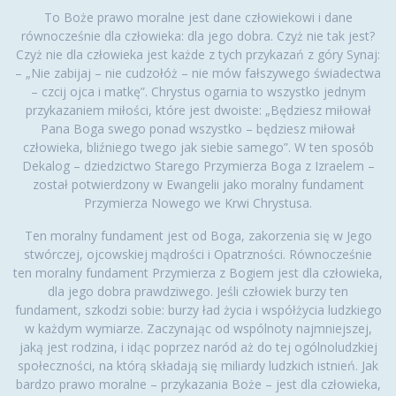
To Boże prawo moralne jest dane człowiekowi i dane
równocześnie dla człowieka: dla jego dobra. Czyż nie tak jest?
Czyż nie dla człowieka jest każde z tych przykazań z góry Synaj:
– „Nie zabijaj – nie cudzołóż – nie mów fałszywego świadectwa
– czcij ojca i matkę”. Chrystus ogarnia to wszystko jednym
przykazaniem miłości, które jest dwoiste: „Będziesz miłował
Pana Boga swego ponad wszystko – będziesz miłował
człowieka, bliźniego twego jak siebie samego”. W ten sposób
Dekalog – dziedzictwo Starego Przymierza Boga z Izraelem –
został potwierdzony w Ewangelii jako moralny fundament
Przymierza Nowego we Krwi Chrystusa.
Ten moralny fundament jest od Boga, zakorzenia się w Jego
stwórczej, ojcowskiej mądrości i Opatrzności. Równocześnie
ten moralny fundament Przymierza z Bogiem jest dla człowieka,
dla jego dobra prawdziwego. Jeśli człowiek burzy ten
fundament, szkodzi sobie: burzy ład życia i współżycia ludzkiego
w każdym wymiarze. Zaczynając od wspólnoty najmniejszej,
jaką jest rodzina, i idąc poprzez naród aż do tej ogólnoludzkiej
społeczności, na którą składają się miliardy ludzkich istnień. Jak
bardzo prawo moralne – przykazania Boże – jest dla człowieka,