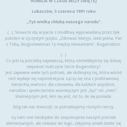
HOMILIA W CZASIE MSZY ŚWIĘTEJ
Lubaczów, 3 czerwca 1991 roku
„Tyś wielką chlubą naszego narodu”.
(…). Słowa te idą w parze z modlitwą wypowiadaną przez tyle
pokoleń w ojczystym języku: „Zdrowaś Maryjo, łaski pełna, Pan
z Tobą, błogosławionaś Ty między niewiastami”, Bogarodzico.
(…)
Co jest tą potrzebą największą, którą ośmielilibyśmy się dzisiaj
niepokoić matczyne Serce Bogarodzicy?
Jest zapewne wiele tych potrzeb, ale dotknijmy tej, która wśród
nich wydaje się najistotniejsza. Łączy się ona z podstawową
hierarchią wartości: dla człowieka, dla ludzkich wspólnot,
narodów i społeczeństw ważniejszym jest „być” niż „mieć”.
Ważniejszym jest, kim się jest, niż to, ile się posiada.
Bóg tak nas stworzył, że potrzebujemy różnych rzeczy.
Są nam one niezbędne do zaspokojenia naszych potrzeb
elementarnych, ale również do tego, żebyśmy umieli dzielić się