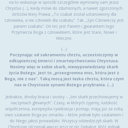
na to wskazuje w sposób szczególnie wymowny sam Jezus
Chrystus (…), kiedy mówi do zdumionych, a nawet zgorszonych
stróżów litery Prawa: „To szabat został ustanowiony dla
człowieka, a nie człowiek dla szabatu”. Tak. „Syn Człowieczy jest
panem szabatu”. On też jest Panem i gwarantem tego
Przymierza Boga z człowiekiem, które jest Stare, Nowe i
Wieczne.
(…)
Poczynając od sakramentu chrztu, uczestniczymy w
odkupieńczej śmierci i zmartwychwstaniu Chrystusa.
Nosimy więc w sobie skarb, niewypowiedziany skarb
życia Bożego. Jest to „przeogromna moc, która jest z
Boga, nie z nas”. Taką mocą jest łaska chrztu, która czyni
nas w Chrystusie synami Bożego przybrania. (…)
Jednakże, drodzy bracia i siostry – „ten skarb przechowujemy w
naczyniach glinianych”. Czasy, w których żyjemy, ludzkość
współczesna, europejska cywilizacja i postęp, mają już za sobą
owo szukanie Boga po omacku – które jednak było szukaniem i
do Niego jakoś prowadziło. Wszyscy odziedziczyli skarb. W
Chrystusie otrzymali więcej jeszcze niż Dekalog. Któż jednak