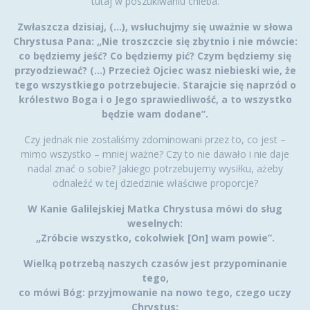
tutaj w poszukiwaniu chleba.
Zwłaszcza dzisiaj, (…), wsłuchujmy się uważnie w słowa
Chrystusa Pana: „Nie troszczcie się zbytnio i nie mówcie:
co będziemy jeść? Co będziemy pić? Czym będziemy się
przyodziewać? (…) Przecież Ojciec wasz niebieski wie, że
tego wszystkiego potrzebujecie. Starajcie się naprzód o
królestwo Boga i o Jego sprawiedliwość, a to wszystko
będzie wam dodane”.
Czy jednak nie zostaliśmy zdominowani przez to, co jest –
mimo wszystko – mniej ważne? Czy to nie dawało i nie daje
nadal znać o sobie? Jakiego potrzebujemy wysiłku, ażeby
odnaleźć w tej dziedzinie właściwe proporcje?
W Kanie Galilejskiej Matka Chrystusa mówi do sług
weselnych:
„Zróbcie wszystko, cokolwiek [On] wam powie”.
Wielką potrzebą naszych czasów jest przypominanie
tego,
co mówi Bóg: przyjmowanie na nowo tego, czego uczy
Chrystus: