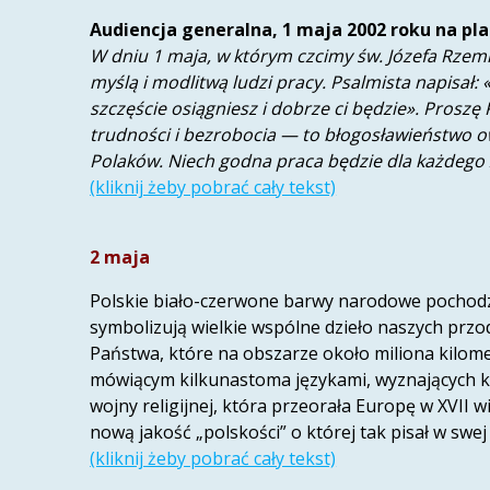
Audiencja generalna, 1 maja 2002 roku na pla
W dniu 1 maja, w którym czcimy św. Józefa Rzem
myślą i modlitwą ludzi pracy. Psalmista napisał:
szczęście osiągniesz i dobrze ci będzie». Prosz
trudności i bezrobocia — to błogosławieństwo o
Polaków. Niech godna praca będzie dla każdego 
(kliknij żeby pobrać cały tekst)
2 maja
Polskie biało-czerwone barwy narodowe pochodz
symbolizują wielkie wspólne dzieło naszych prz
Państwa, które na obszarze około miliona kilo
mówiącym kilkunastoma językami, wyznających kilk
wojny religijnej, która przeorała Europę w XVII 
nową jakość „polskości” o której tak pisał w swej
(kliknij żeby pobrać cały tekst)