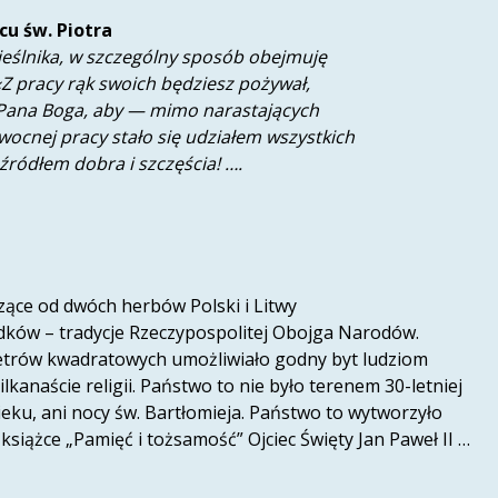
cu św. Piotra
ieślnika, w szczególny sposób obejmuję
 «Z pracy rąk swoich będziesz pożywał,
ę Pana Boga, aby — mimo narastających
wocnej pracy stało się udziałem wszystkich
źródłem dobra i szczęścia! ….
ące od dwóch herbów Polski i Litwy
odków – tradycje Rzeczypospolitej Obojga Narodów.
metrów kwadratowych umożliwiało godny byt ludziom
anaście religii. Państwo to nie było terenem 30-letniej
wieku, ani nocy św. Bartłomieja. Państwo to wytworzyło
 książce „Pamięć i tożsamość” Ojciec Święty Jan Paweł II …