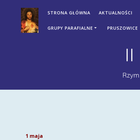
Przejdź
do
STRONA GŁÓWNA
AKTUALNOŚCI
treści
GRUPY PARAFIALNE
PRUSZOWICE
I
Rzyms
1 maja