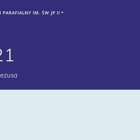
PARAFIALNY IM. ŚW JP II
21
Jezusa